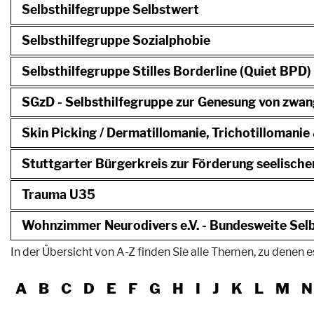
Selbsthilfegruppe Selbstwert
Selbsthilfegruppe Sozialphobie
Selbsthilfegruppe Stilles Borderline (Quiet BPD)
SGzD - Selbsthilfegruppe zur Genesung von zwan
Skin Picking / Dermatillomanie, Trichotillomani
Stuttgarter Bürgerkreis zur Förderung seelische
Trauma U35
Wohnzimmer Neurodivers e.V. - Bundesweite Selb
In der Übersicht von A-Z finden Sie alle Themen, zu denen es
A
B
C
D
E
F
G
H
I
J
K
L
M
N