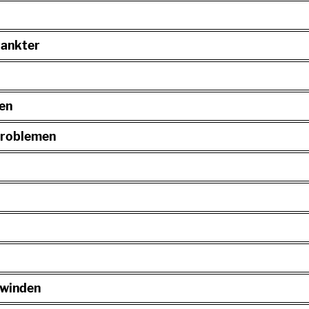
rankter
ten
Problemen
rwinden