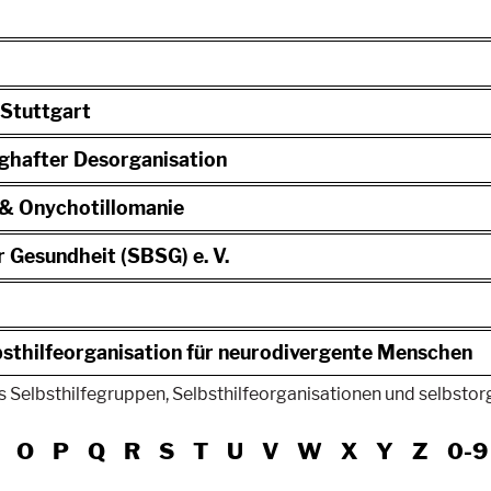
 Stuttgart
ghafter Desorganisation
e & Onychotillomanie
r Gesundheit (SBSG) e. V.
sthilfeorganisation für neurodivergente Menschen
 Selbsthilfegruppen, Selbsthilfeorganisationen und selbstorgan
O
P
Q
R
S
T
U
V
W
X
Y
Z
0-9