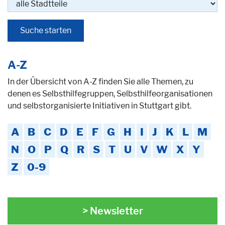
A-Z
In der Übersicht von A-Z finden Sie alle Themen, zu
denen es Selbsthilfegruppen, Selbsthilfeorganisationen
und selbstorganisierte Initiativen in Stuttgart gibt.
A
B
C
D
E
F
G
H
I
J
K
L
M
N
O
P
Q
R
S
T
U
V
W
X
Y
Z
0-9
> Newsletter