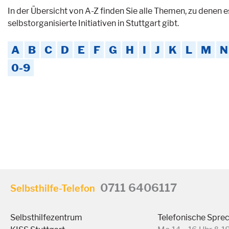
In der Übersicht von A-Z finden Sie alle Themen, zu denen 
selbstorganisierte Initiativen in Stuttgart gibt.
A
B
C
D
E
F
G
H
I
J
K
L
M
N
0-9
0711 6406117
Selbsthilfe-Telefon
Selbsthilfezentrum
Telefonische Spre