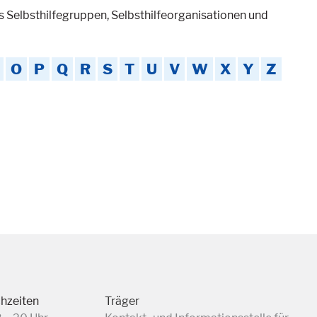
es Selbsthilfegruppen, Selbsthilfeorganisationen und
O
P
Q
R
S
T
U
V
W
X
Y
Z
chzeiten
Träger