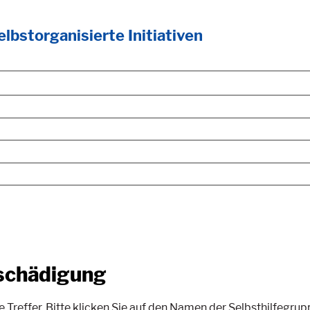
lbstorganisierte Initiativen
schädigung
effer. Bitte klicken Sie auf den Namen der Selbsthilfegrupp