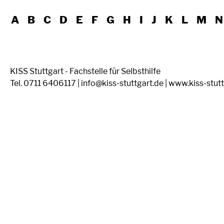
A
B
C
D
E
F
G
H
I
J
K
L
M
N
KISS Stuttgart - Fachstelle für Selbsthilfe
Tel. 0711 6406117 | info@kiss-stuttgart.de | www.kiss-stut