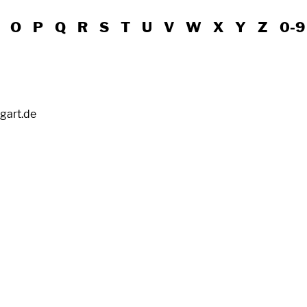
O
P
Q
R
S
T
U
V
W
X
Y
Z
0-9
tgart.de