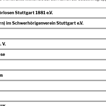
örlosen Stuttgart 1881 e.V.
n) im Schwerhörigenverein Stuttgart e.V.
 V.
ose
us