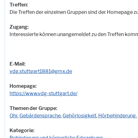
Treffen:
Die Treffen der einzelnen Gruppen sind der Homepage z
Zugang:
Interessierte können unangemeldet zu den Treffen kom
E-Mail:
vdg.stuttgart1881@gmx.de
Homepage:
https://www.vdg-stuttgart.de/
Themen der Gruppe:
Ohr
,
Gebärdensprache
,
Gehörlosigkeit
,
Hörbehinderung
,
Kategorie:
Behinderung und körperliche Erkrankung