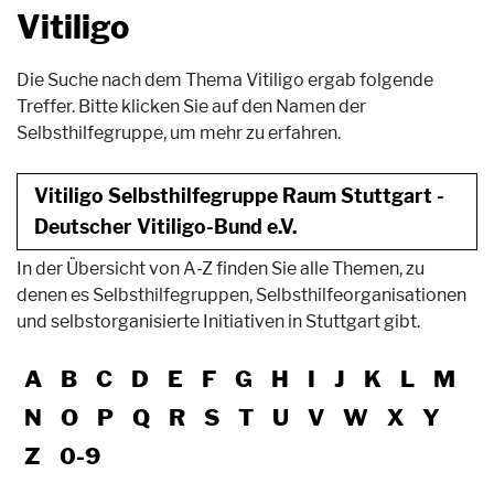
Vitiligo
Die Suche nach dem Thema Vitiligo ergab folgende
Treffer. Bitte klicken Sie auf den Namen der
Selbsthilfegruppe, um mehr zu erfahren.
Vitiligo Selbsthilfegruppe Raum Stuttgart -
Deutscher Vitiligo-Bund e.V.
In der Übersicht von A-Z finden Sie alle Themen, zu
denen es Selbsthilfegruppen, Selbsthilfeorganisationen
und selbstorganisierte Initiativen in Stuttgart gibt.
A
B
C
D
E
F
G
H
I
J
K
L
M
N
O
P
Q
R
S
T
U
V
W
X
Y
Z
0-9