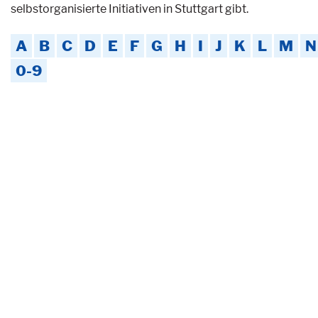
selbstorganisierte Initiativen in Stuttgart gibt.
A
B
C
D
E
F
G
H
I
J
K
L
M
N
0-9