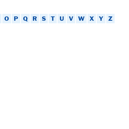
O
P
Q
R
S
T
U
V
W
X
Y
Z