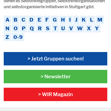
denen es Selbsthilfegruppen, Selbsthilfeorganisationen
und selbstorganisierte Initiativen in Stuttgart gibt.
A
B
C
D
E
F
G
H
I
J
K
L
M
N
O
P
Q
R
S
T
U
V
W
X
Y
Z
0-9
> Jetzt Gruppen suchen!
> Newsletter
> WIR Magazin