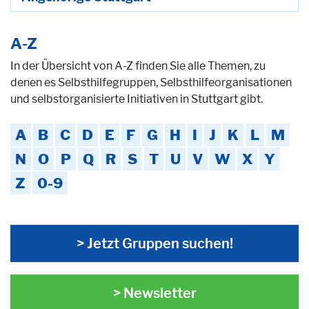
A-Z
In der Übersicht von A-Z finden Sie alle Themen, zu
denen es Selbsthilfegruppen, Selbsthilfeorganisationen
und selbstorganisierte Initiativen in Stuttgart gibt.
A
B
C
D
E
F
G
H
I
J
K
L
M
N
O
P
Q
R
S
T
U
V
W
X
Y
Z
0-9
> Jetzt Gruppen suchen!
> Newsletter