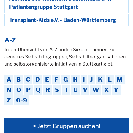
Patientengruppe Stuttgart
Transplant-Kids e.V. - Baden-Württemberg
A-Z
In der Übersicht von A-Z finden Sie alle Themen, zu
denen es Selbsthilfegruppen, Selbsthilfeorganisationen
und selbstorganisierte Initiativen in Stuttgart gibt.
A
B
C
D
E
F
G
H
I
J
K
L
M
N
O
P
Q
R
S
T
U
V
W
X
Y
Z
0-9
> Jetzt Gruppen suchen!