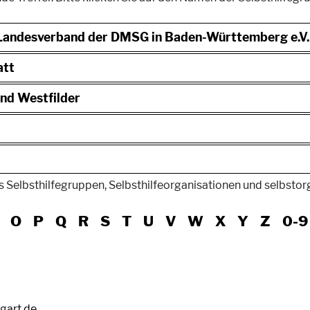
 Landesverband der DMSG in Baden-Württemberg e.V.
att
nd Westfilder
 Selbsthilfegruppen, Selbsthilfeorganisationen und selbstorgan
O
P
Q
R
S
T
U
V
W
X
Y
Z
0-9
tgart.de