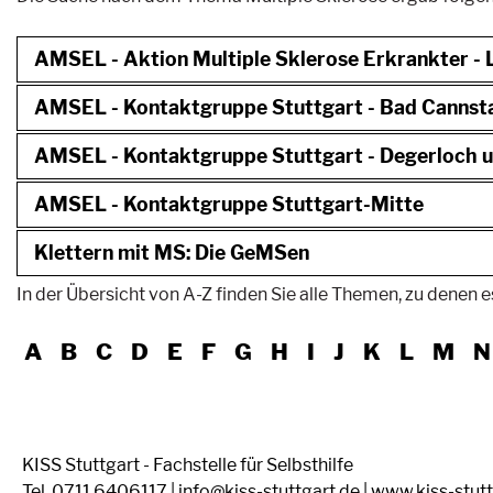
AMSEL - Aktion Multiple Sklerose Erkrankter -
AMSEL - Kontaktgruppe Stuttgart - Bad Cannst
AMSEL - Kontaktgruppe Stuttgart - Degerloch u
AMSEL - Kontaktgruppe Stuttgart-Mitte
Klettern mit MS: Die GeMSen
In der Übersicht von A-Z finden Sie alle Themen, zu denen es
A
B
C
D
E
F
G
H
I
J
K
L
M
N
KISS Stuttgart - Fachstelle für Selbsthilfe
Tel. 0711 6406117 | info@kiss-stuttgart.de | www.kiss-stut