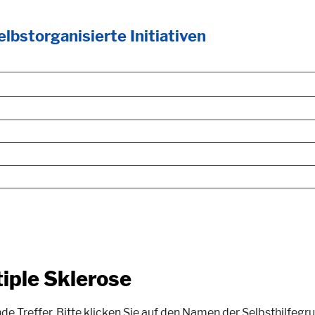
lbstorganisierte Initiativen
iple Sklerose
 Treffer. Bitte klicken Sie auf den Namen der Selbsthilfegr