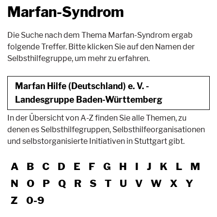
Marfan-Syndrom
Die Suche nach dem Thema Marfan-Syndrom ergab
folgende Treffer. Bitte klicken Sie auf den Namen der
Selbsthilfegruppe, um mehr zu erfahren.
Marfan Hilfe (Deutschland) e. V. -
Landesgruppe Baden-Württemberg
In der Übersicht von A-Z finden Sie alle Themen, zu
denen es Selbsthilfegruppen, Selbsthilfeorganisationen
und selbstorganisierte Initiativen in Stuttgart gibt.
A
B
C
D
E
F
G
H
I
J
K
L
M
N
O
P
Q
R
S
T
U
V
W
X
Y
Z
0-9