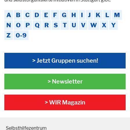
A
B
C
D
E
F
G
H
I
J
K
L
M
N
O
P
Q
R
S
T
U
V
W
X
Y
Z
0-9
> Jetzt Gruppen suchen!
> Newsletter
> WIR Magazin
Selbsthilfezentrum