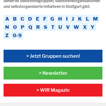
denen es Selbsthilfegruppen, Selbsthilfeorganisationen
und selbstorganisierte Initiativen in Stuttgart gibt.
A
B
C
D
E
F
G
H
I
J
K
L
M
N
O
P
Q
R
S
T
U
V
W
X
Y
Z
0-9
> Jetzt Gruppen suchen!
> Newsletter
> WIR Magazin