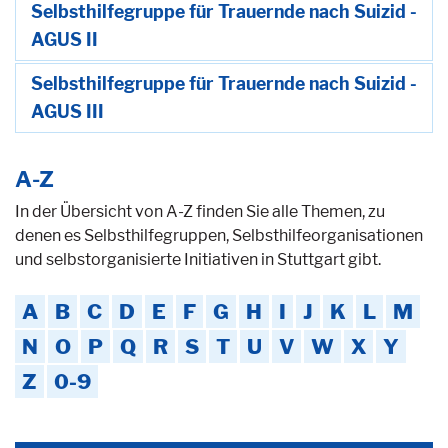
Selbsthilfegruppe für Trauernde nach Suizid -
AGUS II
Selbsthilfegruppe für Trauernde nach Suizid -
AGUS III
A-Z
In der Übersicht von A-Z finden Sie alle Themen, zu
denen es Selbsthilfegruppen, Selbsthilfeorganisationen
und selbstorganisierte Initiativen in Stuttgart gibt.
A
B
C
D
E
F
G
H
I
J
K
L
M
N
O
P
Q
R
S
T
U
V
W
X
Y
Z
0-9