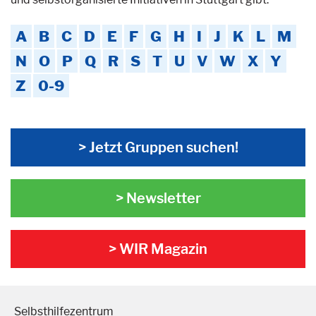
A
B
C
D
E
F
G
H
I
J
K
L
M
N
O
P
Q
R
S
T
U
V
W
X
Y
Z
0-9
> Jetzt Gruppen suchen!
> Newsletter
> WIR Magazin
Selbsthilfezentrum