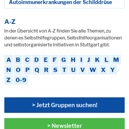
Autoimmunerkrankungen der Schilddrüse
A-Z
In der Übersicht von A-Z finden Sie alle Themen, zu
denen es Selbsthilfegruppen, Selbsthilfeorganisationen
und selbstorganisierte Initiativen in Stuttgart gibt.
A
B
C
D
E
F
G
H
I
J
K
L
M
N
O
P
Q
R
S
T
U
V
W
X
Y
Z
0-9
> Jetzt Gruppen suchen!
> Newsletter