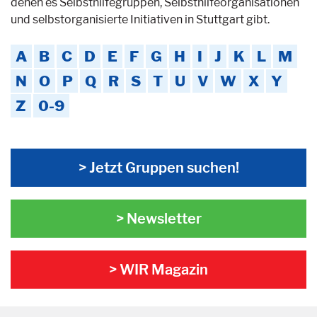
denen es Selbsthilfegruppen, Selbsthilfeorganisationen
und selbstorganisierte Initiativen in Stuttgart gibt.
A
B
C
D
E
F
G
H
I
J
K
L
M
N
O
P
Q
R
S
T
U
V
W
X
Y
Z
0-9
> Jetzt Gruppen suchen!
> Newsletter
> WIR Magazin