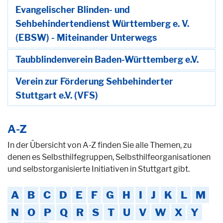
Evangelischer Blinden- und
Sehbehindertendienst Württemberg e. V.
(EBSW) - Miteinander Unterwegs
Taubblindenverein Baden-Württemberg e.V.
Verein zur Förderung Sehbehinderter
Stuttgart e.V. (VFS)
A-Z
In der Übersicht von A-Z finden Sie alle Themen, zu
denen es Selbsthilfegruppen, Selbsthilfeorganisationen
und selbstorganisierte Initiativen in Stuttgart gibt.
A
B
C
D
E
F
G
H
I
J
K
L
M
N
O
P
Q
R
S
T
U
V
W
X
Y