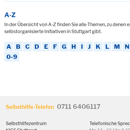
A-Z
In der Übersicht von A-Z finden Sie alle Themen, zu denen 
selbstorganisierte Initiativen in Stuttgart gibt.
A
B
C
D
E
F
G
H
I
J
K
L
M
N
0-9
0711 6406117
Selbsthilfe-Telefon
Selbsthilfezentrum
Telefonische Spre