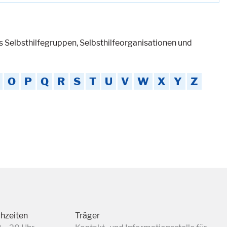
es Selbsthilfegruppen, Selbsthilfeorganisationen und
O
P
Q
R
S
T
U
V
W
X
Y
Z
chzeiten
Träger