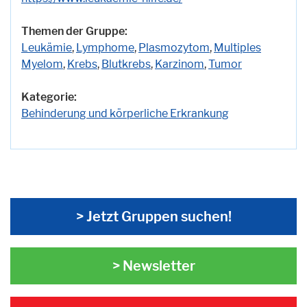
Themen der Gruppe:
Leukämie
,
Lymphome
,
Plasmozytom
,
Multiples
Myelom
,
Krebs
,
Blutkrebs
,
Karzinom
,
Tumor
Kategorie:
Behinderung und körperliche Erkrankung
> Jetzt Gruppen suchen!
> Newsletter