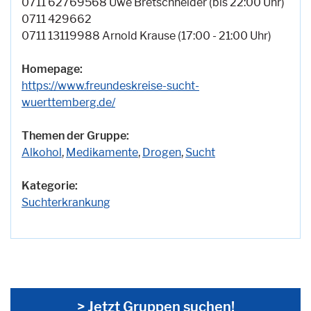
0711 62769568 Uwe Bretschneider (bis 22:00 Uhr)
0711 429662
0711 13119988 Arnold Krause (17:00 - 21:00 Uhr)
Homepage:
https://www.freundeskreise-sucht-
wuerttemberg.de/
Themen der Gruppe:
Alkohol
,
Medikamente
,
Drogen
,
Sucht
Kategorie:
Suchterkrankung
> Jetzt Gruppen suchen!