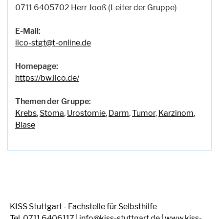
0711 6405702 Herr Jooß (Leiter der Gruppe)
E-Mail:
ilco-stgt@t-online.de
Homepage:
https://bw.ilco.de/
Themen der Gruppe:
Krebs
,
Stoma
,
Urostomie
,
Darm
,
Tumor
,
Karzinom
,
Blase
KISS Stuttgart - Fachstelle für Selbsthilfe
Tel. 0711 6406117 | info@kiss-stuttgart.de | www.kiss-