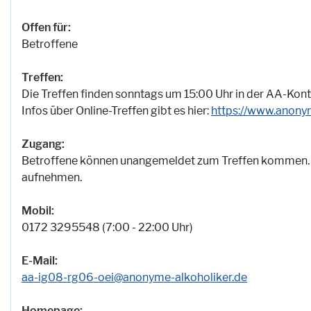
Offen für:
Betroffene
Treffen:
Die Treffen finden sonntags um 15:00 Uhr in der AA-Kontak
Infos über Online-Treffen gibt es hier:
https://www.anonym
Zugang:
Betroffene können unangemeldet zum Treffen kommen. B
aufnehmen.
Mobil:
0172 3295548 (7:00 - 22:00 Uhr)
E-Mail:
aa-ig08-rg06-oei@anonyme-alkoholiker.de
Homepage: