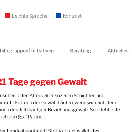
Leichte Sprache
Kontrast
hilfegruppen | Initiativen
Beratung
Aktuelles
21 Tage gegen Gewalt
nschen jeden Alters, aller sozialen Schichten und
estimmte Formen der Gewalt häufen, wenn wir nach dem
auen deutlich häufiger Beziehungsgewalt. So erlebt jede
rch den (Ex-)Partner.
der Landeshuaptstadt Stuttgart anlässlich des