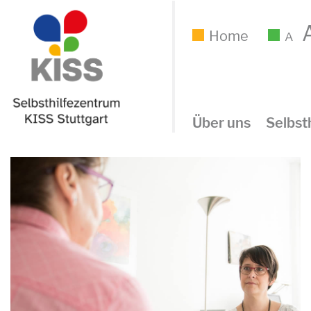
Home
A
Über uns
Selbsth