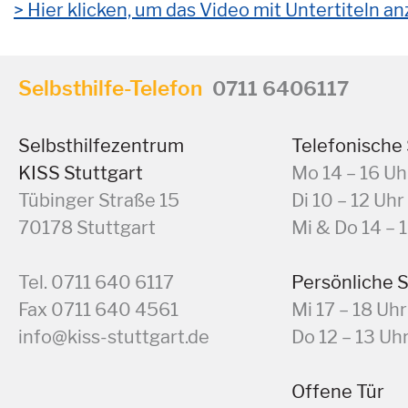
Hier klicken, um das Video mit Untertiteln 
Selbsthilfe-Telefon
0711 6406117
Selbsthilfezentrum
Telefonische
KISS Stuttgart
Mo 14 – 16 Uh
Tübinger Straße 15
Di 10 – 12 Uhr
70178 Stuttgart
Mi & Do 14 – 
Tel. 0711 640 6117
Persönliche 
Fax 0711 640 4561
Mi 17 – 18 Uhr
info@kiss-stuttgart.de
Do 12 – 13 Uh
Offene Tür