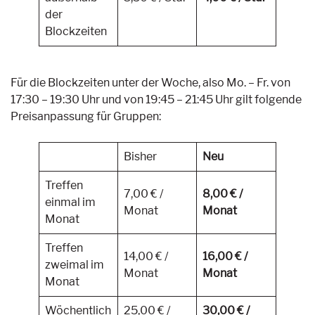
der
Blockzeiten
Für die Blockzeiten unter der Woche, also Mo. – Fr. von
17:30 – 19:30 Uhr und von 19:45 – 21:45 Uhr gilt folgende
Preisanpassung für Gruppen:
Bisher
Neu
Treffen
7,00 € /
8,00 € /
einmal im
Monat
Monat
Monat
Treffen
14,00 € /
16,00 € /
zweimal im
Monat
Monat
Monat
Wöchentlich
25,00 € /
30,00 € /