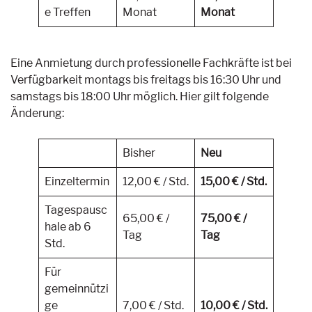
e Treffen
Monat
Monat
Eine Anmietung durch professionelle Fachkräfte ist bei
Verfügbarkeit montags bis freitags bis 16:30 Uhr und
samstags bis 18:00 Uhr möglich. Hier gilt folgende
Änderung:
Bisher
Neu
Einzeltermin
12,00 € / Std.
15,00 € / Std.
Tagespausc
65,00 € /
75,00 € /
hale ab 6
Tag
Tag
Std.
Für
gemeinnützi
ge
7,00 € / Std.
10,00 € / Std.