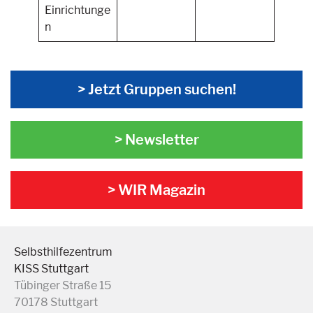
Einrichtunge
n
> Jetzt Gruppen suchen!
> Newsletter
> WIR Magazin
Selbsthilfezentrum
KISS Stuttgart
Tübinger Straße 15
70178 Stuttgart