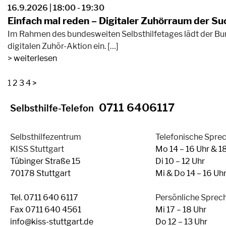
16.9.2026 | 18:00 - 19:30
Einfach mal reden – Digitaler Zuhörraum der S
Im Rahmen des bundesweiten Selbsthilfetages lädt der B
digitalen Zuhör-Aktion ein. […]
weiterlesen
1
2
3
4
>
0711 6406117
Selbsthilfe-Telefon
Selbsthilfezentrum
Telefonische Spre
KISS Stuttgart
Mo 14 – 16 Uhr & 1
Tübinger Straße 15
Di 10 – 12 Uhr
70178 Stuttgart
Mi & Do 14 – 16 Uh
Tel. 0711 640 6117
Persönliche Sprec
Fax 0711 640 4561
Mi 17 – 18 Uhr
info@kiss-stuttgart.de
Do 12 – 13 Uhr