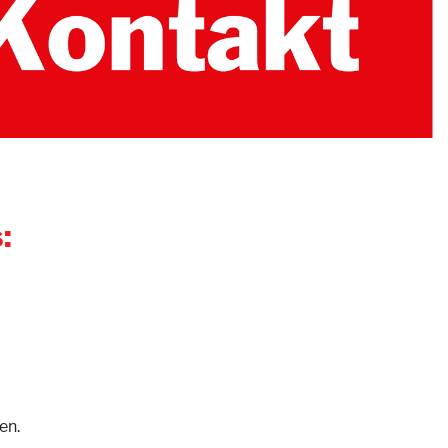
:
en.