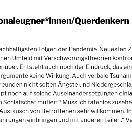
ronaleugner*innen/Querdenkern
achhaltigsten Folgen der Pandemie. Neuesten 
enen Umfeld mit Verschwörungstheorien konfrontie
nüber. Entsteht auch noch der Eindruck, das ei
 Argumente keine Wirkung. Auch verbale Tsunami
reunden nicht selten Ängste und Niedergeschlag
pt noch auf solche Auseinandersetzungen einla
nem Schlafschaf mutiert? Muss ich tatenlos zuse
in Austausch von Betroffenen sehr willkommen. 
ahrungen einbringen und mit anderen teilen.“ V